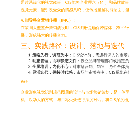
通过系统化的视觉叙事，CIS能将企业理念（MI）和品牌
视觉元素，能引发受众的情感共鸣，使传播超越功能层面，
4.
指导整合营销传播（IMC）
：
在策划大型整合营销战役时，CIS图册是确保跨媒体、跨平
展，形成强大的传播合力。
三、实践路径：设计、落地与迭代
策略先行，调研为本
：CIS设计前，需进行深入的市
动态管理，而非静态文件
：设立品牌管理部门或指定负
全员培训，内化于心
：对市场营销、销售、乃至全体员
灵活迭代，保持时代感
：市场与审美在变，CIS系统
###
企业形象视觉识别规范图册的设计与市场营销策划，是一体两翼
机、以动人的方式，与目标受众进行深度对话。将CIS深度