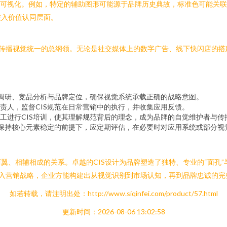
故事可视化。例如，特定的辅助图形可能源于品牌历史典故，标准色可能关
进入价值认同层面。
台传播视觉统一的总纲领。无论是社交媒体上的数字广告、线下快闪店的搭
场调研、竞品分析与品牌定位，确保视觉系统承载正确的战略意图。
责人，监督CIS规范在日常营销中的执行，并收集应用反馈。
工进行CIS培训，使其理解规范背后的理念，成为品牌的自觉维护者与传
在保持核心元素稳定的前提下，应定期评估，在必要时对应用系统或部分
、相辅相成的关系。卓越的CIS设计为品牌塑造了独特、专业的“面孔”与
植入营销战略，企业方能构建出从视觉识别到市场认知，再到品牌忠诚的
如若转载，请注明出处：http://www.siqinfei.com/product/57.html
更新时间：2026-08-06 13:02:58