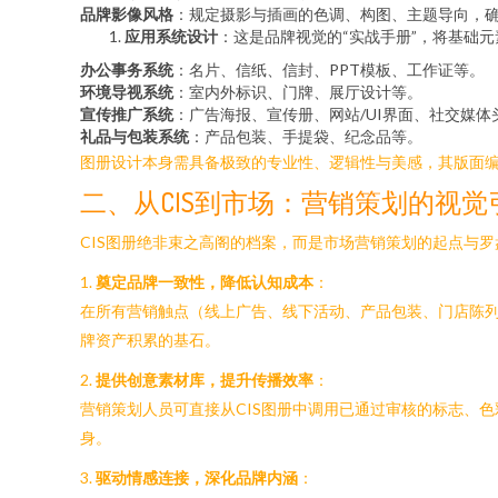
品牌影像风格
：规定摄影与插画的色调、构图、主题导向，
应用系统设计
：这是品牌视觉的“实战手册”，将基础
办公事务系统
：名片、信纸、信封、PPT模板、工作证等。
环境导视系统
：室内外标识、门牌、展厅设计等。
宣传推广系统
：广告海报、宣传册、网站/UI界面、社交媒
礼品与包装系统
：产品包装、手提袋、纪念品等。
图册设计本身需具备极致的专业性、逻辑性与美感，其版面
二、从CIS到市场：营销策划的视觉
CIS图册绝非束之高阁的档案，而是市场营销策划的起点与
1.
奠定品牌一致性，降低认知成本
：
在所有营销触点（线上广告、线下活动、产品包装、门店陈列
牌资产积累的基石。
2.
提供创意素材库，提升传播效率
：
营销策划人员可直接从CIS图册中调用已通过审核的标志、
身。
3.
驱动情感连接，深化品牌内涵
：