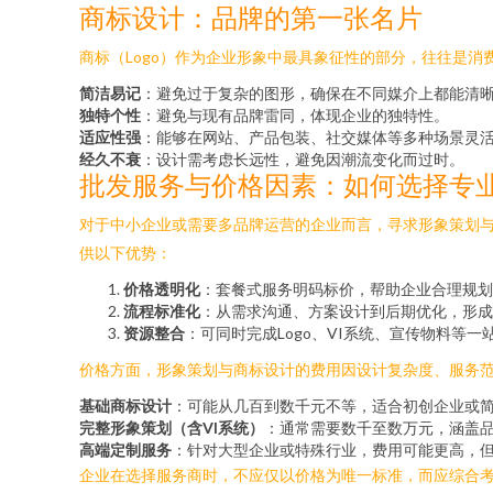
商标设计：品牌的第一张名片
商标（Logo）作为企业形象中最具象征性的部分，往往是
简洁易记
：避免过于复杂的图形，确保在不同媒介上都能清
独特个性
：避免与现有品牌雷同，体现企业的独特性。
适应性强
：能够在网站、产品包装、社交媒体等多种场景灵
经久不衰
：设计需考虑长远性，避免因潮流变化而过时。
批发服务与价格因素：如何选择专
对于中小企业或需要多品牌运营的企业而言，寻求形象策划与
供以下优势：
价格透明化
：套餐式服务明码标价，帮助企业合理规划
流程标准化
：从需求沟通、方案设计到后期优化，形成
资源整合
：可同时完成Logo、VI系统、宣传物料等一
价格方面，形象策划与商标设计的费用因设计复杂度、服务
基础商标设计
：可能从几百到数千元不等，适合初创企业或
完整形象策划（含VI系统）
：通常需要数千至数万元，涵盖
高端定制服务
：针对大型企业或特殊行业，费用可能更高，
企业在选择服务商时，不应仅以价格为唯一标准，而应综合考